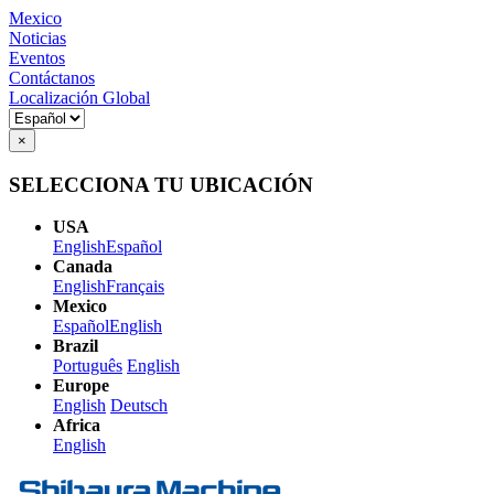
Mexico
Noticias
Eventos
Contáctanos
Localización Global
×
SELECCIONA TU UBICACIÓN
USA
English
Español
Canada
English
Français
Mexico
Español
English
Brazil
Português
English
Europe
English
Deutsch
Africa
English