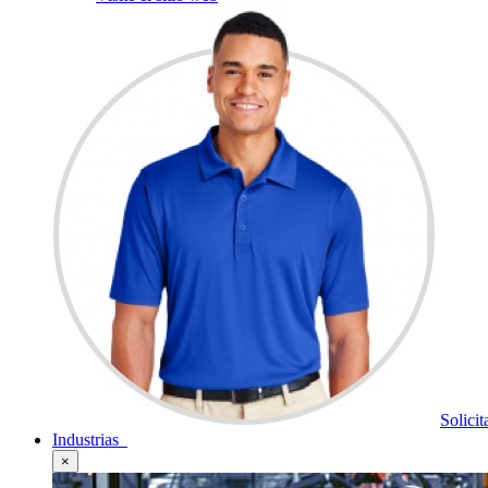
Solici
Industrias
×