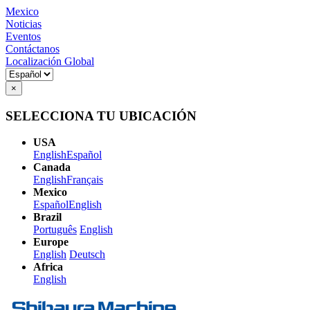
Mexico
Noticias
Eventos
Contáctanos
Localización Global
×
SELECCIONA TU UBICACIÓN
USA
English
Español
Canada
English
Français
Mexico
Español
English
Brazil
Português
English
Europe
English
Deutsch
Africa
English