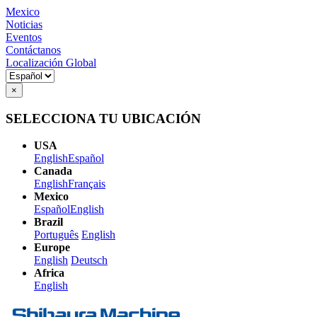
Mexico
Noticias
Eventos
Contáctanos
Localización Global
×
SELECCIONA TU UBICACIÓN
USA
English
Español
Canada
English
Français
Mexico
Español
English
Brazil
Português
English
Europe
English
Deutsch
Africa
English