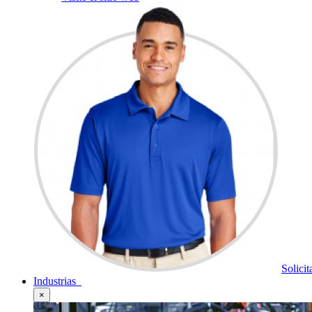
Solici
Industrias
×