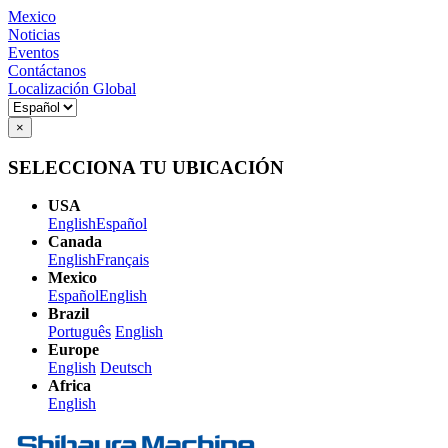
Mexico
Noticias
Eventos
Contáctanos
Localización Global
×
SELECCIONA TU UBICACIÓN
USA
English
Español
Canada
English
Français
Mexico
Español
English
Brazil
Português
English
Europe
English
Deutsch
Africa
English