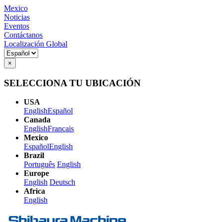
Mexico
Noticias
Eventos
Contáctanos
Localización Global
×
SELECCIONA TU UBICACIÓN
USA
English
Español
Canada
English
Français
Mexico
Español
English
Brazil
Português
English
Europe
English
Deutsch
Africa
English