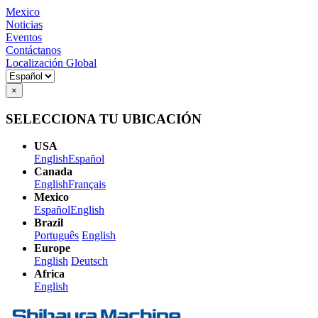
Mexico
Noticias
Eventos
Contáctanos
Localización Global
×
SELECCIONA TU UBICACIÓN
USA
English
Español
Canada
English
Français
Mexico
Español
English
Brazil
Português
English
Europe
English
Deutsch
Africa
English