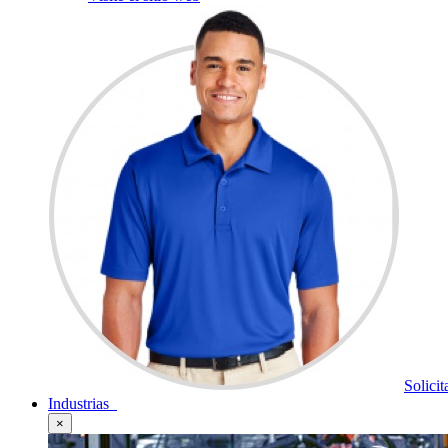
Solici
Industrias
×