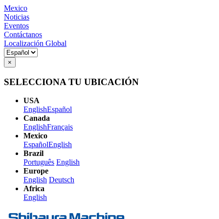
Mexico
Noticias
Eventos
Contáctanos
Localización Global
×
SELECCIONA TU UBICACIÓN
USA
English
Español
Canada
English
Français
Mexico
Español
English
Brazil
Português
English
Europe
English
Deutsch
Africa
English