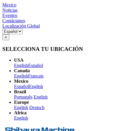
Mexico
Noticias
Eventos
Contáctanos
Localización Global
×
SELECCIONA TU UBICACIÓN
USA
English
Español
Canada
English
Français
Mexico
Español
English
Brazil
Português
English
Europe
English
Deutsch
Africa
English