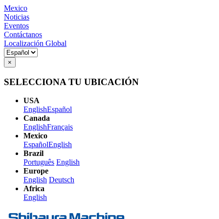
Mexico
Noticias
Eventos
Contáctanos
Localización Global
×
SELECCIONA TU UBICACIÓN
USA
English
Español
Canada
English
Français
Mexico
Español
English
Brazil
Português
English
Europe
English
Deutsch
Africa
English